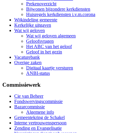
Prekenoverzicht
Bijwonen bijzondere kerkdiensten
Huisregels kerkdiensten i.v.m.corona
Wijkindeling gemeente
Kerkelijke uitgaven
Wat wij geloven
Wat wij geloven algemeen
Geloofsvragen
Het ABC van het geloof
Geloof in het gezin
Vacaturebank
Overige zaken
Digitaal kaartje versturen
ANBI-status
Commissiewerk
Cie van Beheer
Fondswervingscommissie
Bazarcommissie
Algemene info
Gemeentekring de Schakel
Interne vertrouwenspersoon
Zending en Evangelisatie