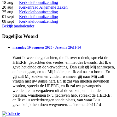
18 aug
Kerktelefoonuitzending
20 aug
Kerkenraad Algemene Zaken
25 aug
Kerktelefoonuitzending
01 sept
Kerktelefoonuitzending
08 sept
Kerktelefoonuitzending
Bekijk jaarkalender
Dagelijks Woord
maandag 10 augustus 2026 - Jeremia 29:11-14
Want Ik weet de gedachten, die Ik over u denk, spreekt de
HEERE, gedachten des vredes, en niet des kwaads, dat Ik u
geve het einde en de verwachting. Dan zult gij Mij aanroepen,
en henengaan, en tot Mij bidden; en Ik zal naar u horen. En
gij zult Mij zoeken en vinden, wanneer gij naar Mij zult
vragen met uw ganse hart. En Ik zal van ulieden gevonden
worden, spreekt de HEERE, en Ik zal uw gevangenis
wenden, en u vergaderen uit al de volken, en uit al de
plaatsen, waarhenen Ik u gedreven heb, spreekt de HEERE;
en Ik zal u wederbrengen tot de plaats, van waar Ik u
gevankelijk heb doen wegvoeren. -- Jeremia 29:11-14