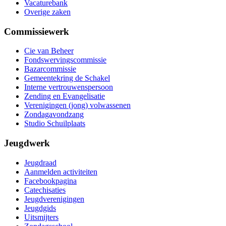
Vacaturebank
Overige zaken
Commissiewerk
Cie van Beheer
Fondswervingscommissie
Bazarcommissie
Gemeentekring de Schakel
Interne vertrouwenspersoon
Zending en Evangelisatie
Verenigingen (jong) volwassenen
Zondagavondzang
Studio Schuilplaats
Jeugdwerk
Jeugdraad
Aanmelden activiteiten
Facebookpagina
Catechisaties
Jeugdverenigingen
Jeugdgids
Uitsmijters