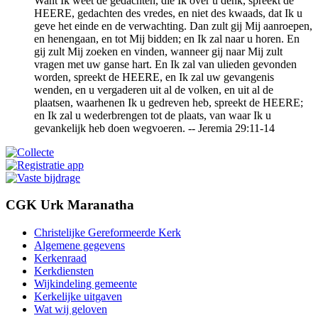
Want Ik weet de gedachten, die Ik over u denk, spreekt de
HEERE, gedachten des vredes, en niet des kwaads, dat Ik u
geve het einde en de verwachting. Dan zult gij Mij aanroepen,
en henengaan, en tot Mij bidden; en Ik zal naar u horen. En
gij zult Mij zoeken en vinden, wanneer gij naar Mij zult
vragen met uw ganse hart. En Ik zal van ulieden gevonden
worden, spreekt de HEERE, en Ik zal uw gevangenis
wenden, en u vergaderen uit al de volken, en uit al de
plaatsen, waarhenen Ik u gedreven heb, spreekt de HEERE;
en Ik zal u wederbrengen tot de plaats, van waar Ik u
gevankelijk heb doen wegvoeren. -- Jeremia 29:11-14
CGK Urk Maranatha
Christelijke Gereformeerde Kerk
Algemene gegevens
Kerkenraad
Kerkdiensten
Wijkindeling gemeente
Kerkelijke uitgaven
Wat wij geloven