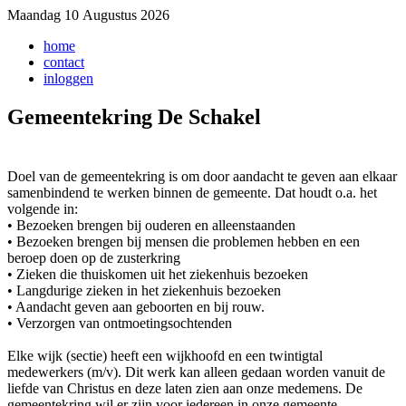
Maandag 10 Augustus 2026
home
contact
inloggen
Gemeentekring De Schakel
Doel van de gemeentekring is om door aandacht te geven aan elkaar
samenbindend te werken binnen de gemeente. Dat houdt o.a. het
volgende in:
• Bezoeken brengen bij ouderen en alleenstaanden
• Bezoeken brengen bij mensen die problemen hebben en een
beroep doen op de zusterkring
• Zieken die thuiskomen uit het ziekenhuis bezoeken
• Langdurige zieken in het ziekenhuis bezoeken
• Aandacht geven aan geboorten en bij rouw.
• Verzorgen van ontmoetingsochtenden
Elke wijk (sectie) heeft een wijkhoofd en een twintigtal
medewerkers (m/v). Dit werk kan alleen gedaan worden vanuit de
liefde van Christus en deze laten zien aan onze medemens. De
gemeentekring wil er zijn voor iedereen in onze gemeente.