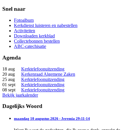
Snel naar
Fotoalbum
Kerkdienst luisteren en nabestellen
Activiteiten
Downloaden kerkblad
Collectebonnen bestellen
ABC-catechisatie
Agenda
18 aug
Kerktelefoonuitzending
20 aug
Kerkenraad Algemene Zaken
25 aug
Kerktelefoonuitzending
01 sept
Kerktelefoonuitzending
08 sept
Kerktelefoonuitzending
Bekijk jaarkalender
Dagelijks Woord
maandag 10 augustus 2026 - Jeremia 29:11-14