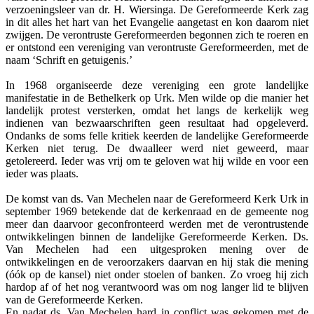
verzoeningsleer van dr. H. Wiersinga. De Gereformeerde Kerk zag
in dit alles het hart van het Evangelie aangetast en kon daarom niet
zwijgen. De verontruste Gereformeerden begonnen zich te roeren en
er ontstond een vereniging van verontruste Gereformeerden, met de
naam ‘Schrift en getuigenis.’
In 1968 organiseerde deze vereniging een grote landelijke
manifestatie in de Bethelkerk op Urk. Men wilde op die manier het
landelijk protest versterken, omdat het langs de kerkelijk weg
indienen van bezwaarschriften geen resultaat had opgeleverd.
Ondanks de soms felle kritiek keerden de landelijke Gereformeerde
Kerken niet terug. De dwaalleer werd niet geweerd, maar
getolereerd. Ieder was vrij om te geloven wat hij wilde en voor een
ieder was plaats.
De komst van ds. Van Mechelen naar de Gereformeerd Kerk Urk in
september 1969 betekende dat de kerkenraad en de gemeente nog
meer dan daarvoor geconfronteerd werden met de verontrustende
ontwikkelingen binnen de landelijke Gereformeerde Kerken. Ds.
Van Mechelen had een uitgesproken mening over de
ontwikkelingen en de veroorzakers daarvan en hij stak die mening
(óók op de kansel) niet onder stoelen of banken. Zo vroeg hij zich
hardop af of het nog verantwoord was om nog langer lid te blijven
van de Gereformeerde Kerken.
En nadat ds. Van Mechelen hard in conflict was gekomen met de