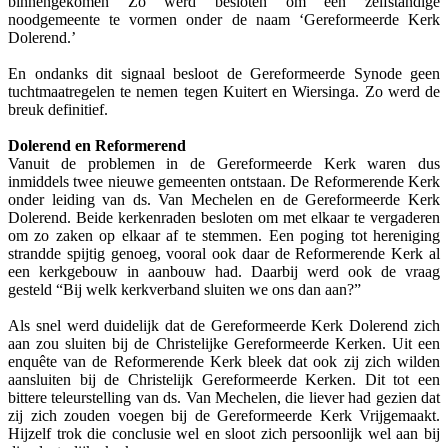
binnengekomen Zo werd besloten om een zelfstandige
noodgemeente te vormen onder de naam ‘Gereformeerde Kerk
Dolerend.’
En ondanks dit signaal besloot de Gereformeerde Synode geen
tuchtmaatregelen te nemen tegen Kuitert en Wiersinga. Zo werd de
breuk definitief.
Dolerend en Reformerend
Vanuit de problemen in de Gereformeerde Kerk waren dus
inmiddels twee nieuwe gemeenten ontstaan. De Reformerende Kerk
onder leiding van ds. Van Mechelen en de Gereformeerde Kerk
Dolerend. Beide kerkenraden besloten om met elkaar te vergaderen
om zo zaken op elkaar af te stemmen. Een poging tot hereniging
strandde spijtig genoeg, vooral ook daar de Reformerende Kerk al
een kerkgebouw in aanbouw had. Daarbij werd ook de vraag
gesteld “Bij welk kerkverband sluiten we ons dan aan?”
Als snel werd duidelijk dat de Gereformeerde Kerk Dolerend zich
aan zou sluiten bij de Christelijke Gereformeerde Kerken. Uit een
enquête van de Reformerende Kerk bleek dat ook zij zich wilden
aansluiten bij de Christelijk Gereformeerde Kerken. Dit tot een
bittere teleurstelling van ds. Van Mechelen, die liever had gezien dat
zij zich zouden voegen bij de Gereformeerde Kerk Vrijgemaakt.
Hijzelf trok die conclusie wel en sloot zich persoonlijk wel aan bij