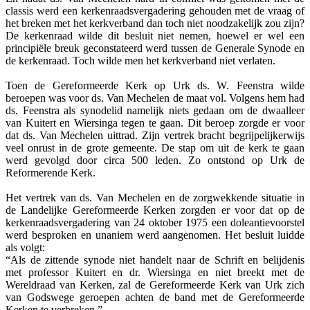
classis werd een kerkenraadsvergadering gehouden met de vraag of
het breken met het kerkverband dan toch niet noodzakelijk zou zijn?
De kerkenraad wilde dit besluit niet nemen, hoewel er wel een
principiële breuk geconstateerd werd tussen de Generale Synode en
de kerkenraad. Toch wilde men het kerkverband niet verlaten.
Toen de Gereformeerde Kerk op Urk ds. W. Feenstra wilde
beroepen was voor ds. Van Mechelen de maat vol. Volgens hem had
ds. Feenstra als synodelid namelijk niets gedaan om de dwaalleer
van Kuitert en Wiersinga tegen te gaan. Dit beroep zorgde er voor
dat ds. Van Mechelen uittrad. Zijn vertrek bracht begrijpelijkerwijs
veel onrust in de grote gemeente. De stap om uit de kerk te gaan
werd gevolgd door circa 500 leden. Zo ontstond op Urk de
Reformerende Kerk.
Het vertrek van ds. Van Mechelen en de zorgwekkende situatie in
de Landelijke Gereformeerde Kerken zorgden er voor dat op de
kerkenraadsvergadering van 24 oktober 1975 een doleantievoorstel
werd besproken en unaniem werd aangenomen. Het besluit luidde
als volgt:
“Als de zittende synode niet handelt naar de Schrift en belijdenis
met professor Kuitert en dr. Wiersinga en niet breekt met de
Wereldraad van Kerken, zal de Gereformeerde Kerk van Urk zich
van Godswege geroepen achten de band met de Gereformeerde
Kerken te verbreken.”