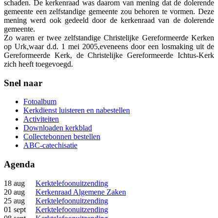
schaden. De kerkenraad was daarom van mening dat de dolerende
gemeente een zelfstandige gemeente zou behoren te vormen. Deze
mening werd ook gedeeld door de kerkenraad van de dolerende
gemeente.
Zo waren er twee zelfstandige Christelijke Gereformeerde Kerken
op Urk,waar d.d. 1 mei 2005,eveneens door een losmaking uit de
Gereformeerde Kerk, de Christelijke Gereformeerde Ichtus-Kerk
zich heeft toegevoegd.
Snel naar
Fotoalbum
Kerkdienst luisteren en nabestellen
Activiteiten
Downloaden kerkblad
Collectebonnen bestellen
ABC-catechisatie
Agenda
18 aug
Kerktelefoonuitzending
20 aug
Kerkenraad Algemene Zaken
25 aug
Kerktelefoonuitzending
01 sept
Kerktelefoonuitzending