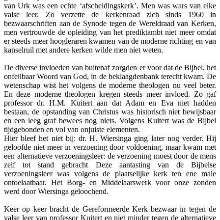
van Urk was een echte ‘afscheidingskerk’. Men was wars van elke
valse leer. Zo verzette de kerkenraad zich sinds 1960 in
bezwaarschriften aan de Synode tegen de Wereldraad van Kerken,
men vertrouwde de opleiding van het prediktambt niet meer omdat
er steeds meer hoogleraren kwamen van de moderne richting en van
kanselruil met andere kerken wilde men niet weten.
De diverse invloeden van buitenaf zorgden er voor dat de Bijbel, het
onfeilbaar Woord van God, in de beklaagdenbank terecht kwam. De
wetenschap wist het volgens de moderne theologen nu veel beter.
En deze moderne theologen kregen steeds meer invloed. Zo gaf
professor dr. H.M. Kuitert aan dat Adam en Eva niet hadden
bestaan, de opstanding van Christus was historisch niet bewijsbaar
en een leeg graf bewees nog niets. Volgens Kuitert was de Bijbel
tijdgebonden en vol van onjuiste elementen.
Hier bleef het niet bij: dr. H. Wiersinga ging later nog verder. Hij
geloofde niet meer in verzoening door voldoening, maar kwam met
een alternatieve verzoeningsleer: de verzoening moest door de mens
zelf tot stand gebracht Deze aantasting van de Bijbelse
verzoeningsleer was volgens de plaatselijke kerk ten ene male
ontoelaatbaar. Het Borg- en Middelaarswerk voor onze zonden
werd door Wiersinga geloochend.
Keer op keer bracht de Gereformeerde Kerk bezwaar in tegen de
valse leer van professor Kuitert en niet minder tegen de alternatieve