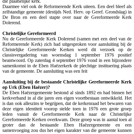
die plaatselijke kerk.
Daarmee viel ook de Reformerende Kerk uiteen. Een deel bleef als
zelfstandige gemeente (destijds Ned. Herv. op Geref. Grondslag) in
De Bron en een deel stapte over naar de Gereformeerde Kerk
Dolerend.
Christelijke Gereformeerd
Nu de Gereformeerde Kerk Dolerend (samen met een deel van de
Reformerende Kerk) zich had uitgesproken voor aansluiting bij de
Christelijke Gereformeerde Kerken werd dit verzoek op de
classisvergadering van woensdag 1 september 1976 positief
beantwoord. Op zaterdag 4 september 1976 vond in een bijzondere
samenkomst in de Eben Haëzerkerk de plechtige instituering plaats
van de gemeente. De aansluiting was een feit
Aansluiting bij de bestaande Christelijke Gereformeerde Kerk
op Urk (Eben Haëzer)?
De Eben Haëzergemeente bestond al sinds 1892 en had binnen het
kerkverband in al die jaren een eigen voortbestaan ontwikkeld. Het
is dan ook alleszins te begrijpen, dat de kerkenraad het bewaren van
deze eigen identiteit voorop stelde toen in 1976 een grote groep
leden vanuit de Gereformeerde Kerk naar de Christelijke
Gereformeerde Kerken overkwam. Deze groep was in aantal toen al
groter dan de bestaande Eben Haëzergemeente en een
samenvoeging zou dus het eigen karakter van die gemeente kunnen