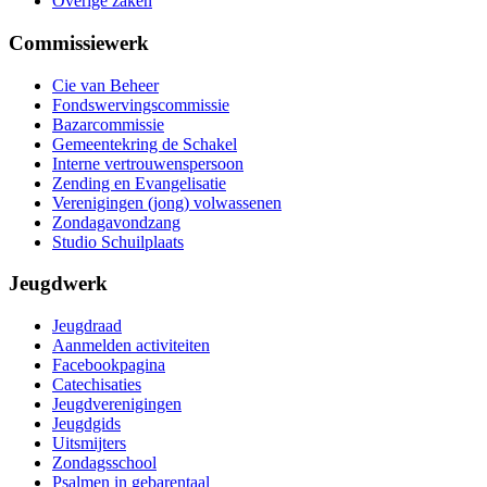
Overige zaken
Commissiewerk
Cie van Beheer
Fondswervingscommissie
Bazarcommissie
Gemeentekring de Schakel
Interne vertrouwenspersoon
Zending en Evangelisatie
Verenigingen (jong) volwassenen
Zondagavondzang
Studio Schuilplaats
Jeugdwerk
Jeugdraad
Aanmelden activiteiten
Facebookpagina
Catechisaties
Jeugdverenigingen
Jeugdgids
Uitsmijters
Zondagsschool
Psalmen in gebarentaal