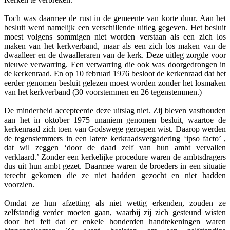
Toch was daarmee de rust in de gemeente van korte duur. Aan het
besluit werd namelijk een verschillende uitleg gegeven. Het besluit
moest volgens sommigen niet worden verstaan als een zich los
maken van het kerkverband, maar als een zich los maken van de
dwaalleer en de dwaalleraren van de kerk. Deze uitleg zorgde voor
nieuwe verwarring. Een verwarring die ook was doorgedrongen in
de kerkenraad. En op 10 februari 1976 besloot de kerkenraad dat het
eerder genomen besluit gelezen moest worden zonder het losmaken
van het kerkverband (30 voorstemmen en 26 tegenstemmen.)
De minderheid accepteerde deze uitslag niet. Zij bleven vasthouden
aan het in oktober 1975 unaniem genomen besluit, waartoe de
kerkenraad zich toen van Godswege geroepen wist. Daarop werden
de tegenstemmers in een latere kerkraadsvergadering ‘ipso facto’ ,
dat wil zeggen ‘door de daad zelf van hun ambt vervallen
verklaard.’ Zonder een kerkelijke procedure waren de ambtsdragers
dus uit hun ambt gezet. Daarmee waren de broeders in een situatie
terecht gekomen die ze niet hadden gezocht en niet hadden
voorzien.
Omdat ze hun afzetting als niet wettig erkenden, zouden ze
zelfstandig verder moeten gaan, waarbij zij zich gesteund wisten
door het feit dat er enkele honderden handtekeningen waren