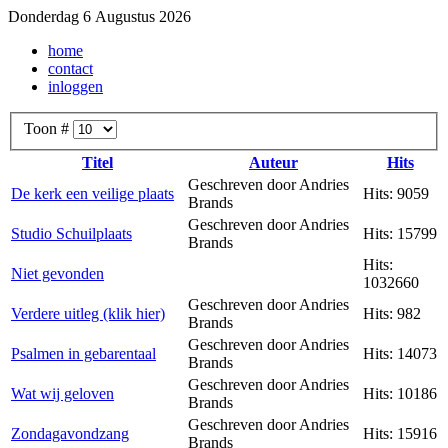
Donderdag 6 Augustus 2026
home
contact
inloggen
Toon #
Titel
Auteur
Hits
Geschreven door Andries
De kerk een veilige plaats
Hits: 9059
Brands
Geschreven door Andries
Studio Schuilplaats
Hits: 15799
Brands
Hits:
Niet gevonden
1032660
Geschreven door Andries
Verdere uitleg (klik hier)
Hits: 982
Brands
Geschreven door Andries
Psalmen in gebarentaal
Hits: 14073
Brands
Geschreven door Andries
Wat wij geloven
Hits: 10186
Brands
Geschreven door Andries
Zondagavondzang
Hits: 15916
Brands