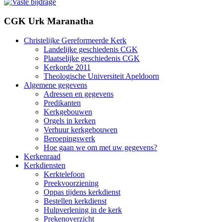
CGK Urk Maranatha
Christelijke Gereformeerde Kerk
Landelijke geschiedenis CGK
Plaatselijke geschiedenis CGK
Kerkorde 2011
Theologische Universiteit Apeldoorn
Algemene gegevens
Adressen en gegevens
Predikanten
Kerkgebouwen
Orgels in kerken
Verhuur kerkgebouwen
Beroepingswerk
Hoe gaan we om met uw gegevens?
Kerkenraad
Kerkdiensten
Kerktelefoon
Preekvoorziening
Oppas tijdens kerkdienst
Bestellen kerkdienst
Hulpverlening in de kerk
Prekenoverzicht