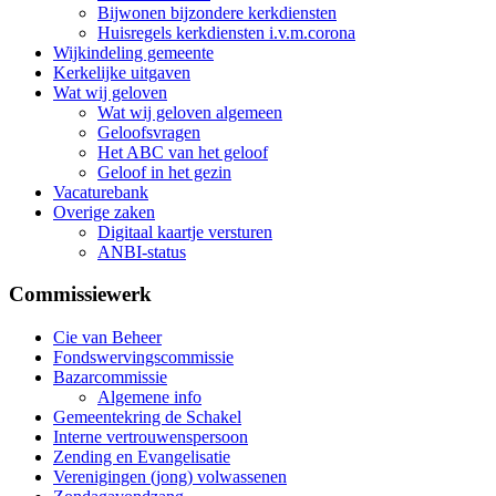
Bijwonen bijzondere kerkdiensten
Huisregels kerkdiensten i.v.m.corona
Wijkindeling gemeente
Kerkelijke uitgaven
Wat wij geloven
Wat wij geloven algemeen
Geloofsvragen
Het ABC van het geloof
Geloof in het gezin
Vacaturebank
Overige zaken
Digitaal kaartje versturen
ANBI-status
Commissiewerk
Cie van Beheer
Fondswervingscommissie
Bazarcommissie
Algemene info
Gemeentekring de Schakel
Interne vertrouwenspersoon
Zending en Evangelisatie
Verenigingen (jong) volwassenen