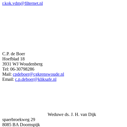
r.kok.vdm@filternet.nl
C.P. de Boer
Hoefblad 18
3931 WJ Woudenberg
Tel: 06-30798286
Mail:
cpdeboer@cgkrenswoude.nl
Email:
c.p.deboer@kliksafe.nl
Weduwe ds. J. H. van Dijk
spaerbroekweg 29
8085 BA Doornspijk