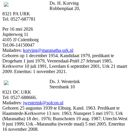
Ds. H. Korving
Robbenplaat 20,
8321 PA URK
Tel. 0527-687781
Per 16 mei 2026
Jupiterweg 11
4105 JJ Culemborg
Tel.06-14150047
Mailadres:
korving@maranatha-urk.nl
Geboren op 1 december 1954. Kandidaat 1979, predikant te
Drogeham 1 juni 1979, Veenendaal-Pniël 27 februari 1985,
Kerkwerve 10 juli 1991, Leerdam 6 september 2001, Urk 21 maart
2009. Emeritus: 1 november 2021.
Ds. J. Westerink
Steenbank 10
8321 DC URK
Tel: 0527-688666.
Mailadres:
jwesterink@solcon.nl
Geboren 25 augustus 1939 te Elburg. Kand. 1963. Predikant te
Haamstede-Kerkwerve 13 nov. 1963; Nunspeet 5 mei 1971; Urk
(Maranatha) 18 dec. 1976; Bunschoten 19 aug. 1987; Utrecht-West
9 juni 1999; Urk –Maranatha (tweede maal) 5 mei 2005. Emeritus
16 november 2008.