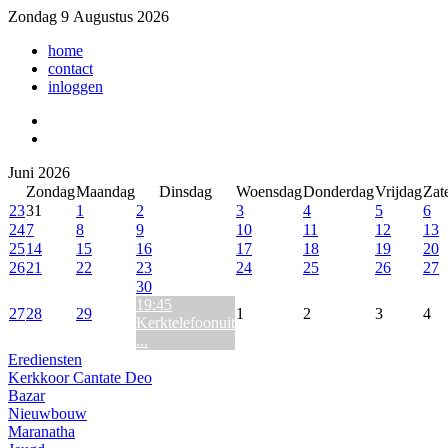
Zondag 9 Augustus 2026
home
contact
inloggen
Juni 2026
Zondag
Maandag
Dinsdag
Woensdag
Donderdag
Vrijdag
Zat
23
31
1
2
3
4
5
6
24
7
8
9
10
11
12
13
25
14
15
16
17
18
19
20
26
21
22
23
24
25
26
27
30
19:45
27
28
29
1
2
3
4
Kerktelefoonuit
...
Erediensten
Kerkkoor Cantate Deo
Bazar
Nieuwbouw
Maranatha