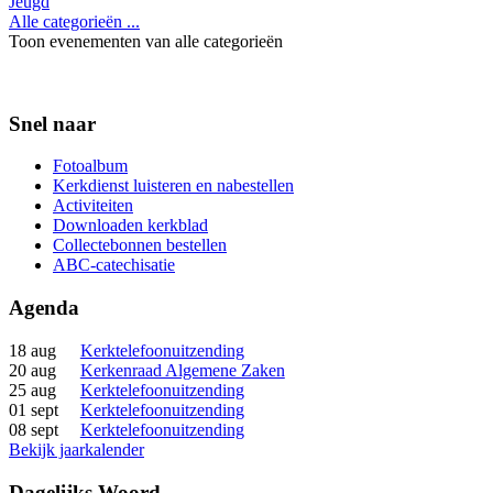
Jeugd
Alle categorieën ...
Toon evenementen van alle categorieën
Snel naar
Fotoalbum
Kerkdienst luisteren en nabestellen
Activiteiten
Downloaden kerkblad
Collectebonnen bestellen
ABC-catechisatie
Agenda
18 aug
Kerktelefoonuitzending
20 aug
Kerkenraad Algemene Zaken
25 aug
Kerktelefoonuitzending
01 sept
Kerktelefoonuitzending
08 sept
Kerktelefoonuitzending
Bekijk jaarkalender
Dagelijks Woord