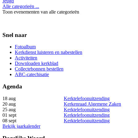
Jeugd
Alle categorieën ...
Toon evenementen van alle categorieën
Snel naar
Fotoalbum
Kerkdienst luisteren en nabestellen
Activiteiten
Downloaden kerkblad
Collectebonnen bestellen
ABC-catechisatie
Agenda
18 aug
Kerktelefoonuitzending
20 aug
Kerkenraad Algemene Zaken
25 aug
Kerktelefoonuitzending
01 sept
Kerktelefoonuitzending
08 sept
Kerktelefoonuitzending
Bekijk jaarkalender