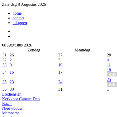
Zaterdag 8 Augustus 2026
home
contact
inloggen
08 Augustus 2026
Zondag
Maandag
31
26
27
28
32
2
3
4
33
9
10
11
18
34
16
17
19:45 
25
35
23
24
19:45 
36
30
31
1
Erediensten
Kerkkoor Cantate Deo
Bazar
Nieuwbouw
Maranatha