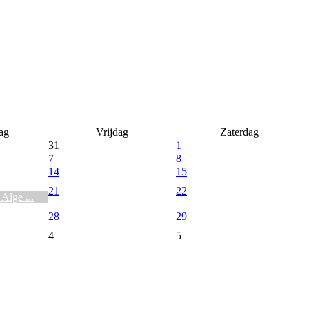
ag
Vrijdag
Zaterdag
31
1
7
8
14
15
21
22
Alge ...
28
29
4
5