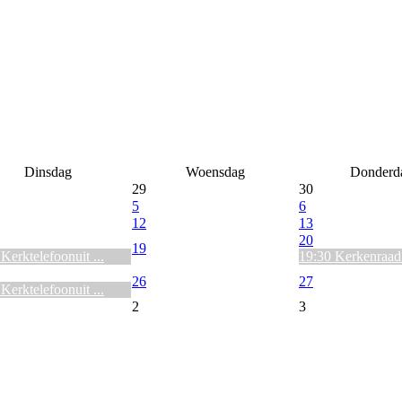
Dinsdag
Woensdag
Donderd
29
30
5
6
12
13
20
19
Kerktelefoonuit ...
19:30 Kerkenraad 
26
27
Kerktelefoonuit ...
2
3