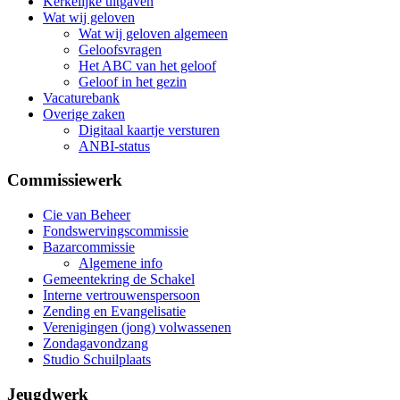
Kerkelijke uitgaven
Wat wij geloven
Wat wij geloven algemeen
Geloofsvragen
Het ABC van het geloof
Geloof in het gezin
Vacaturebank
Overige zaken
Digitaal kaartje versturen
ANBI-status
Commissiewerk
Cie van Beheer
Fondswervingscommissie
Bazarcommissie
Algemene info
Gemeentekring de Schakel
Interne vertrouwenspersoon
Zending en Evangelisatie
Verenigingen (jong) volwassenen
Zondagavondzang
Studio Schuilplaats
Jeugdwerk