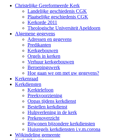
Christelijke Gereformeerde Kerk
Landelijke geschiedenis CGK
Plaatselijke geschiedenis CGK
Kerkorde 2011
Theologische Universiteit Apeldoorn
Algemene gegevens
Adressen en gegevens
Predikanten
Kerkgebouwen
Orgels in kerken
Verhuur kerkgebouwen
Beroepingswerk
Hoe gaan we om met uw gegevens?
Kerkenraad
Kerkdiensten
Kerktelefoon
Preekvoorziening
Oppas tijdens kerkdienst
Bestellen kerkdienst
Hulpverlening in de kerk
Prekenoverzicht
Bijwonen bijzondere kerkdiensten
Huisregels kerkdiensten i.v.m.corona
Wijkindeling gemeente