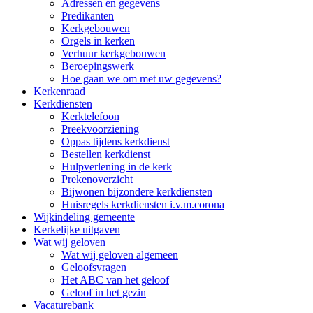
Adressen en gegevens
Predikanten
Kerkgebouwen
Orgels in kerken
Verhuur kerkgebouwen
Beroepingswerk
Hoe gaan we om met uw gegevens?
Kerkenraad
Kerkdiensten
Kerktelefoon
Preekvoorziening
Oppas tijdens kerkdienst
Bestellen kerkdienst
Hulpverlening in de kerk
Prekenoverzicht
Bijwonen bijzondere kerkdiensten
Huisregels kerkdiensten i.v.m.corona
Wijkindeling gemeente
Kerkelijke uitgaven
Wat wij geloven
Wat wij geloven algemeen
Geloofsvragen
Het ABC van het geloof
Geloof in het gezin
Vacaturebank