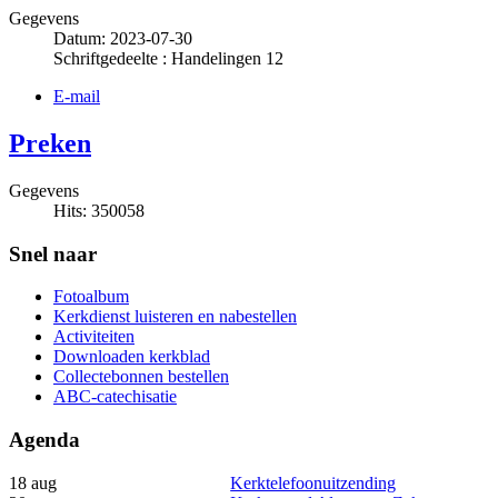
Gegevens
Datum: 2023-07-30
Schriftgedeelte : Handelingen 12
E-mail
Preken
Gegevens
Hits: 350058
Snel naar
Fotoalbum
Kerkdienst luisteren en nabestellen
Activiteiten
Downloaden kerkblad
Collectebonnen bestellen
ABC-catechisatie
Agenda
18 aug
Kerktelefoonuitzending