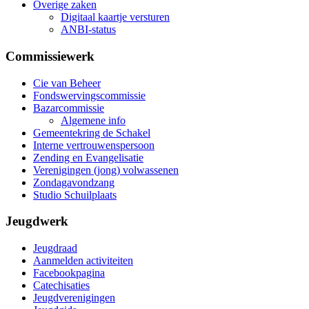
Overige zaken
Digitaal kaartje versturen
ANBI-status
Commissiewerk
Cie van Beheer
Fondswervingscommissie
Bazarcommissie
Algemene info
Gemeentekring de Schakel
Interne vertrouwenspersoon
Zending en Evangelisatie
Verenigingen (jong) volwassenen
Zondagavondzang
Studio Schuilplaats
Jeugdwerk
Jeugdraad
Aanmelden activiteiten
Facebookpagina
Catechisaties
Jeugdverenigingen