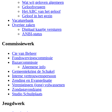
Wat wij geloven algemeen
Geloofsvragen
Het ABC van het geloof
Geloof in het gezin
Vacaturebank
Overige zaken
Digitaal kaartje versturen
ANBI-status
Commissiewerk
Cie van Beheer
Fondswervingscommissie
Bazarcommissie
Algemene info
Gemeentekring de Schakel
Interne vertrouwenspersoon
Zending en Evangelisatie
Verenigingen (jong) volwassenen
Zondagavondzang
Studio Schuilplaats
Jeugdwerk