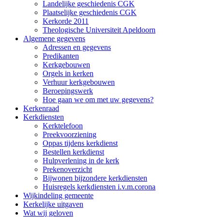
Landelijke geschiedenis CGK
Plaatselijke geschiedenis CGK
Kerkorde 2011
Theologische Universiteit Apeldoorn
Algemene gegevens
Adressen en gegevens
Predikanten
Kerkgebouwen
Orgels in kerken
Verhuur kerkgebouwen
Beroepingswerk
Hoe gaan we om met uw gegevens?
Kerkenraad
Kerkdiensten
Kerktelefoon
Preekvoorziening
Oppas tijdens kerkdienst
Bestellen kerkdienst
Hulpverlening in de kerk
Prekenoverzicht
Bijwonen bijzondere kerkdiensten
Huisregels kerkdiensten i.v.m.corona
Wijkindeling gemeente
Kerkelijke uitgaven
Wat wij geloven