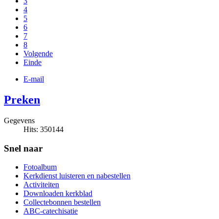
3
4
5
6
7
8
Volgende
Einde
E-mail
Preken
Gegevens
Hits: 350144
Snel naar
Fotoalbum
Kerkdienst luisteren en nabestellen
Activiteiten
Downloaden kerkblad
Collectebonnen bestellen
ABC-catechisatie