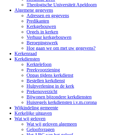
Theologische Universiteit Apeldoorn
Algemene gegevens
Adressen en gegevens
Predikanten
Kerkgebouwen
Orgels in kerken
Verhuur kerkgebouwen
Beroepingswerk
Hoe gaan we om met uw gegevens?
Kerkenraad
Kerkdiensten
Kerktelefoon
Preekvoorziening
Oppas tijdens kerkdienst
Bestellen kerkdienst
Hulpverlening in de kerk
Prekenoverzicht
Bijwonen bijzondere kerkdiensten
Huisregels kerkdiensten i.v.m.corona
Wijkindeling gemeente
Kerkelijke uitgaven
Wat wij geloven
Wat wij geloven algemeen
Geloofsvragen
Het ABC van het geloof