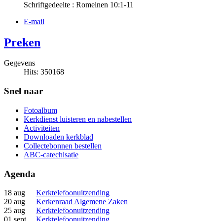
Schriftgedeelte : Romeinen 10:1-11
E-mail
Preken
Gegevens
Hits: 350168
Snel naar
Fotoalbum
Kerkdienst luisteren en nabestellen
Activiteiten
Downloaden kerkblad
Collectebonnen bestellen
ABC-catechisatie
Agenda
18 aug
Kerktelefoonuitzending
20 aug
Kerkenraad Algemene Zaken
25 aug
Kerktelefoonuitzending
01 sept
Kerktelefoonuitzending