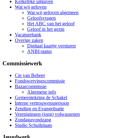
Kerkelijke uitgaven
Wat wij geloven
Wat wij geloven algemeen
Geloofsvragen
Het ABC van het geloof
Geloof in het gezin
Vacaturebank
Overige zaken
Digitaal kaartje versturen
ANBI-status
Commissiewerk
Cie van Beheer
Fondswervingscommissie
Bazarcommissie
Algemene info
Gemeentekring de Schakel
Interne vertrouwenspersoon
Zending en Evangelisatie
Verenigingen (jong) volwassenen
Zondagavondzang
Studio Schuilplaats
Jeugdwerk