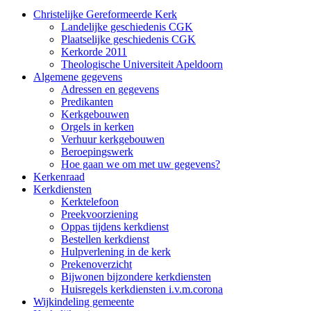
Christelijke Gereformeerde Kerk
Landelijke geschiedenis CGK
Plaatselijke geschiedenis CGK
Kerkorde 2011
Theologische Universiteit Apeldoorn
Algemene gegevens
Adressen en gegevens
Predikanten
Kerkgebouwen
Orgels in kerken
Verhuur kerkgebouwen
Beroepingswerk
Hoe gaan we om met uw gegevens?
Kerkenraad
Kerkdiensten
Kerktelefoon
Preekvoorziening
Oppas tijdens kerkdienst
Bestellen kerkdienst
Hulpverlening in de kerk
Prekenoverzicht
Bijwonen bijzondere kerkdiensten
Huisregels kerkdiensten i.v.m.corona
Wijkindeling gemeente