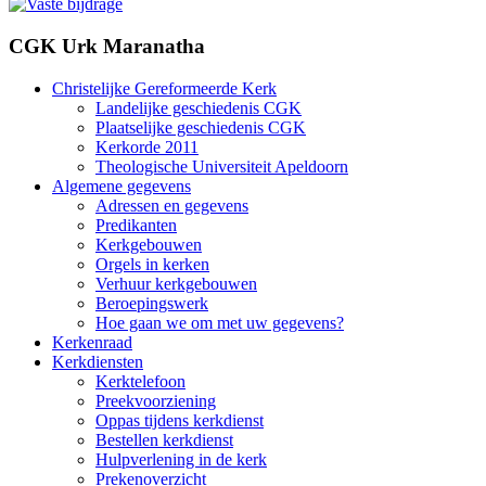
CGK Urk Maranatha
Christelijke Gereformeerde Kerk
Landelijke geschiedenis CGK
Plaatselijke geschiedenis CGK
Kerkorde 2011
Theologische Universiteit Apeldoorn
Algemene gegevens
Adressen en gegevens
Predikanten
Kerkgebouwen
Orgels in kerken
Verhuur kerkgebouwen
Beroepingswerk
Hoe gaan we om met uw gegevens?
Kerkenraad
Kerkdiensten
Kerktelefoon
Preekvoorziening
Oppas tijdens kerkdienst
Bestellen kerkdienst
Hulpverlening in de kerk
Prekenoverzicht