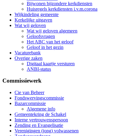
Bijwonen bijzondere kerkdiensten
Huisregels kerkdiensten i.v.m.corona
Wijkindeling gemeente
Kerkelijke uitgaven
Wat wij geloven
Wat wij geloven algemeen
Geloofsvragen
Het ABC van het geloof
Geloof in het gezin
Vacaturebank
Overige zaken
Digitaal kaartje versturen
ANBI-status
Commissiewerk
Cie van Beheer
Fondswervingscommissie
Bazarcommissie
Algemene info
Gemeentekring de Schakel
Interne vertrouwenspersoon
Zending en Evangelisatie
Verenigingen (jong) volwassenen