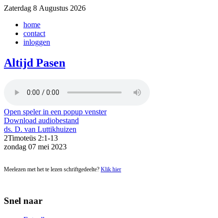
Zaterdag 8 Augustus 2026
home
contact
inloggen
Altijd Pasen
Open speler in een popup venster
Download audiobestand
ds. D. van Luttikhuizen
2Timoteüs 2:1-13
zondag 07 mei 2023
Meelezen met het te lezen schriftgedeelte?
Klik hier
Snel naar