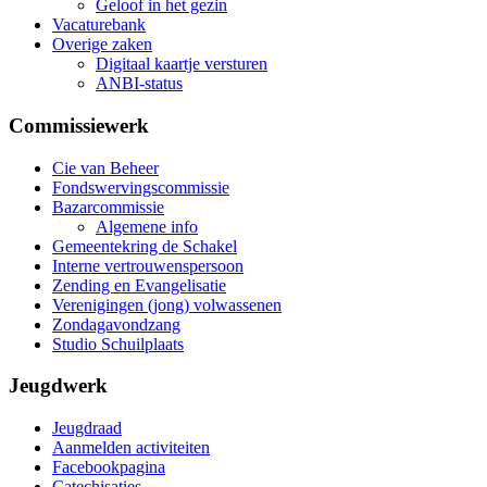
Geloof in het gezin
Vacaturebank
Overige zaken
Digitaal kaartje versturen
ANBI-status
Commissiewerk
Cie van Beheer
Fondswervingscommissie
Bazarcommissie
Algemene info
Gemeentekring de Schakel
Interne vertrouwenspersoon
Zending en Evangelisatie
Verenigingen (jong) volwassenen
Zondagavondzang
Studio Schuilplaats
Jeugdwerk
Jeugdraad
Aanmelden activiteiten
Facebookpagina
Catechisaties