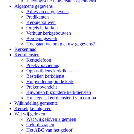
Theologische Universiteit Apeldoorn
Algemene gegevens
Adressen en gegevens
Predikanten
Kerkgebouwen
Orgels in kerken
Verhuur kerkgebouwen
Beroepingswerk
Hoe gaan we om met uw gegevens?
Kerkenraad
Kerkdiensten
Kerktelefoon
Preekvoorziening
Oppas tijdens kerkdienst
Bestellen kerkdienst
Hulpverlening in de kerk
Prekenoverzicht
Bijwonen bijzondere kerkdiensten
Huisregels kerkdiensten i.v.m.corona
Wijkindeling gemeente
Kerkelijke uitgaven
Wat wij geloven
Wat wij geloven algemeen
Geloofsvragen
Het ABC van het geloof