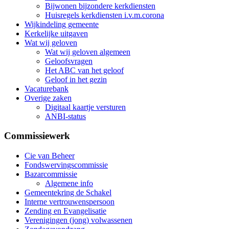
Bijwonen bijzondere kerkdiensten
Huisregels kerkdiensten i.v.m.corona
Wijkindeling gemeente
Kerkelijke uitgaven
Wat wij geloven
Wat wij geloven algemeen
Geloofsvragen
Het ABC van het geloof
Geloof in het gezin
Vacaturebank
Overige zaken
Digitaal kaartje versturen
ANBI-status
Commissiewerk
Cie van Beheer
Fondswervingscommissie
Bazarcommissie
Algemene info
Gemeentekring de Schakel
Interne vertrouwenspersoon
Zending en Evangelisatie
Verenigingen (jong) volwassenen