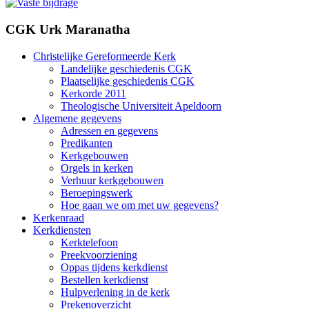
CGK Urk Maranatha
Christelijke Gereformeerde Kerk
Landelijke geschiedenis CGK
Plaatselijke geschiedenis CGK
Kerkorde 2011
Theologische Universiteit Apeldoorn
Algemene gegevens
Adressen en gegevens
Predikanten
Kerkgebouwen
Orgels in kerken
Verhuur kerkgebouwen
Beroepingswerk
Hoe gaan we om met uw gegevens?
Kerkenraad
Kerkdiensten
Kerktelefoon
Preekvoorziening
Oppas tijdens kerkdienst
Bestellen kerkdienst
Hulpverlening in de kerk
Prekenoverzicht