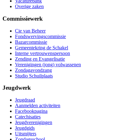
Vacaturebank
Overige zaken
Commissiewerk
Cie van Beheer
Fondswervingscommissie
Bazarcommissie
Gemeentekring de Schakel
Interne vertrouwenspersoon
Zending en Evangelisatie
Verenigingen (jong) volwassenen
Zondagavondzang
Studio Schuilplaats
Jeugdwerk
Jeugdraad
Aanmelden activiteiten
Facebookpagina
Catechisaties
Jeugdverenigingen
Jeugdgids
Uitsmijters
Zondagsschool