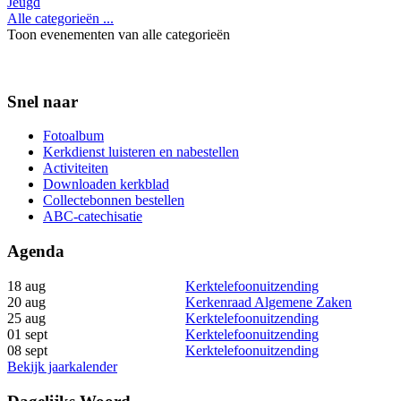
Jeugd
Alle categorieën ...
Toon evenementen van alle categorieën
Snel naar
Fotoalbum
Kerkdienst luisteren en nabestellen
Activiteiten
Downloaden kerkblad
Collectebonnen bestellen
ABC-catechisatie
Agenda
18 aug
Kerktelefoonuitzending
20 aug
Kerkenraad Algemene Zaken
25 aug
Kerktelefoonuitzending
01 sept
Kerktelefoonuitzending
08 sept
Kerktelefoonuitzending
Bekijk jaarkalender