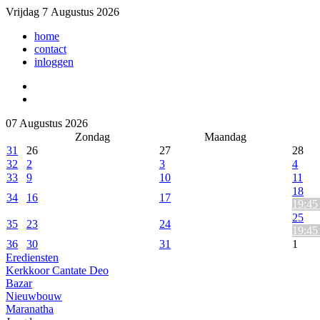
Vrijdag 7 Augustus 2026
home
contact
inloggen
07 Augustus 2026
Zondag
Maandag
31
26
27
28
32
2
3
4
33
9
10
11
18
34
16
17
19:45 
25
35
23
24
19:45 
36
30
31
1
Erediensten
Kerkkoor Cantate Deo
Bazar
Nieuwbouw
Maranatha