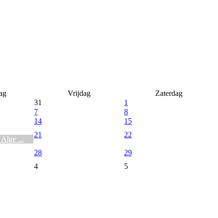
ag
Vrijdag
Zaterdag
31
1
7
8
14
15
21
22
Alge ...
28
29
4
5