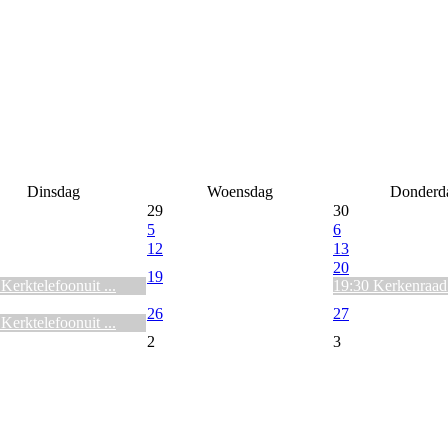
Dinsdag
Woensdag
Donderd
29
30
5
6
12
13
20
19
Kerktelefoonuit ...
19:30 Kerkenraad 
26
27
Kerktelefoonuit ...
2
3