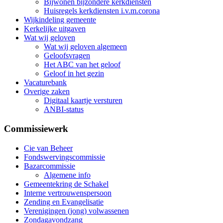
Bijwonen bijzondere kerkdiensten
Huisregels kerkdiensten i.v.m.corona
Wijkindeling gemeente
Kerkelijke uitgaven
Wat wij geloven
Wat wij geloven algemeen
Geloofsvragen
Het ABC van het geloof
Geloof in het gezin
Vacaturebank
Overige zaken
Digitaal kaartje versturen
ANBI-status
Commissiewerk
Cie van Beheer
Fondswervingscommissie
Bazarcommissie
Algemene info
Gemeentekring de Schakel
Interne vertrouwenspersoon
Zending en Evangelisatie
Verenigingen (jong) volwassenen
Zondagavondzang