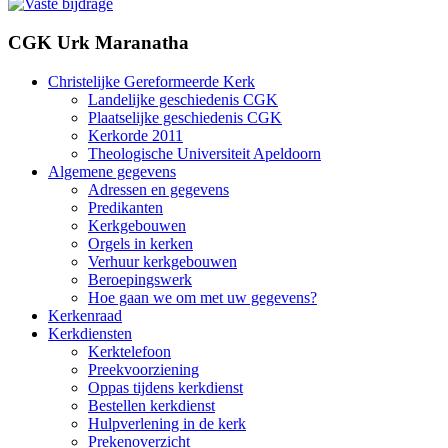
CGK Urk Maranatha
Christelijke Gereformeerde Kerk
Landelijke geschiedenis CGK
Plaatselijke geschiedenis CGK
Kerkorde 2011
Theologische Universiteit Apeldoorn
Algemene gegevens
Adressen en gegevens
Predikanten
Kerkgebouwen
Orgels in kerken
Verhuur kerkgebouwen
Beroepingswerk
Hoe gaan we om met uw gegevens?
Kerkenraad
Kerkdiensten
Kerktelefoon
Preekvoorziening
Oppas tijdens kerkdienst
Bestellen kerkdienst
Hulpverlening in de kerk
Prekenoverzicht