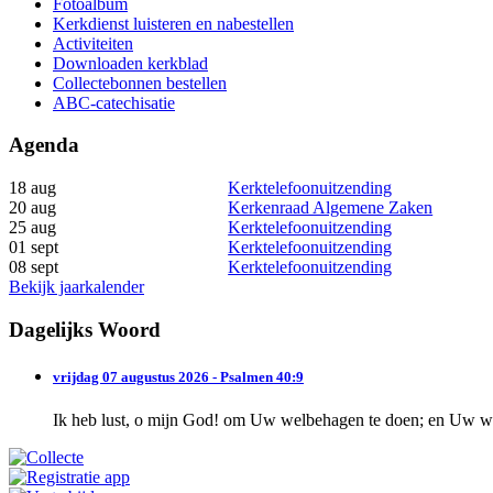
Fotoalbum
Kerkdienst luisteren en nabestellen
Activiteiten
Downloaden kerkblad
Collectebonnen bestellen
ABC-catechisatie
Agenda
18 aug
Kerktelefoonuitzending
20 aug
Kerkenraad Algemene Zaken
25 aug
Kerktelefoonuitzending
01 sept
Kerktelefoonuitzending
08 sept
Kerktelefoonuitzending
Bekijk jaarkalender
Dagelijks Woord
vrijdag 07 augustus 2026 - Psalmen 40:9
Ik heb lust, o mijn God! om Uw welbehagen te doen; en Uw wet