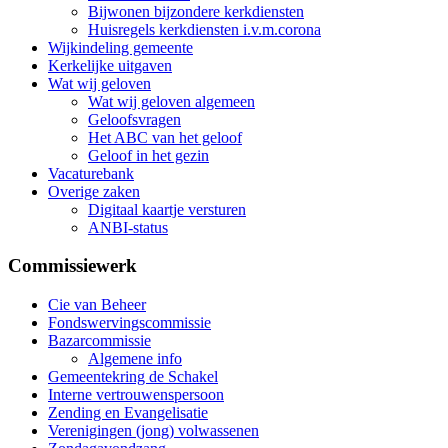
Bijwonen bijzondere kerkdiensten
Huisregels kerkdiensten i.v.m.corona
Wijkindeling gemeente
Kerkelijke uitgaven
Wat wij geloven
Wat wij geloven algemeen
Geloofsvragen
Het ABC van het geloof
Geloof in het gezin
Vacaturebank
Overige zaken
Digitaal kaartje versturen
ANBI-status
Commissiewerk
Cie van Beheer
Fondswervingscommissie
Bazarcommissie
Algemene info
Gemeentekring de Schakel
Interne vertrouwenspersoon
Zending en Evangelisatie
Verenigingen (jong) volwassenen